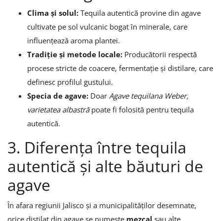
Clima și solul:
Tequila autentică provine din agave
cultivate pe sol vulcanic bogat în minerale, care
influențează aroma plantei.
Tradiție și metode locale:
Producătorii respectă
procese stricte de coacere, fermentație și distilare, care
definesc profilul gustului.
Specia de agave:
Doar
Agave tequilana Weber,
varietatea albastră
poate fi folosită pentru tequila
autentică.
3. Diferența între tequila
autentică și alte băuturi de
agave
În afara regiunii Jalisco și a municipalităților desemnate,
orice distilat din agave se numește
mezcal
sau alte