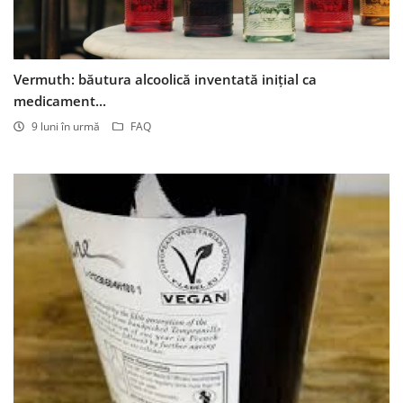
Vermuth: băutura alcoolică inventată inițial ca
medicament...
9 luni în urmă
FAQ