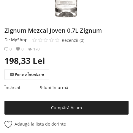
Înregistrare
Zignum Mezcal Joven 0.7L Zignum
De
MyShop
Recenzii (0)
0
0
170
198,33
Lei
Pune o Întrebare
Încărcat
9 luni în urmă
Cumpără Acum
Adaugă la lista de dorințe