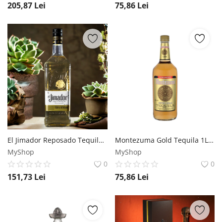
205,87
Lei
75,86
Lei
El Jimador Reposado Tequila 1L -
Montezuma Gold Tequila 1L Montezuma
MyShop
MyShop
0
0
151,73
Lei
75,86
Lei