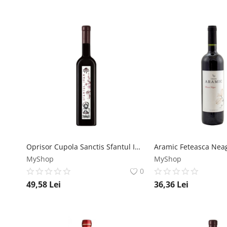
Oprisor Cupola Sanctis Sfantul Ioan - Vin Rosu Sec - Romania - 0.75L Crama Oprisor
MyShop
MyShop
0
49,58
Lei
36,36
Lei