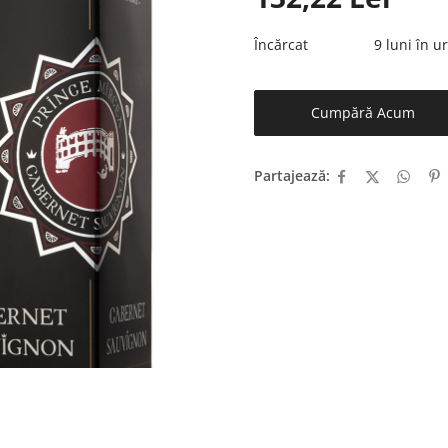
Încărcat
9 luni în 
Cumpără Acum
Partajează: