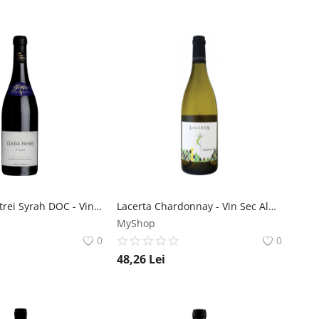
Via Coltul Pietrei Syrah DOC - Vin Rosu Sec - Romania - 0.75L Vitis Metamorfosis
Lacerta Chardonnay - Vin Sec Alb - Romania - 0.75L Lacerta Winery
MyShop
0
0
48,26
Lei