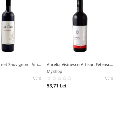
Aramic Cabernet Sauvignon - Vin Rosu Sec - Romania - 0.75L Crama Aramic
Aurelia Visinescu Artisan Feteasca Neagra - Vin Rosu Sec - Romania - 0.75L Aurelia Visinescu
MyShop
0
0
53,71
Lei