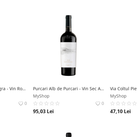
Aramic Feteasca Neagra - Vin Rosu Sec - Romania - 0.75L Crama Aramic
Purcari Alb de Purcari - Vin Sec Alb - Republica Moldova - 0.75L Crama Purcari
MyShop
MyShop
0
0
95,03
Lei
47,10
Lei