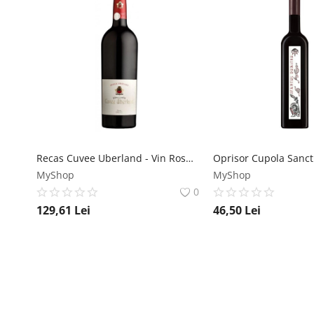
Recas Cuvee Uberland - Vin Rosu Sec - Romania - 0.75L Cramele Recas
MyShop
MyShop
0
129,61
Lei
46,50
Lei