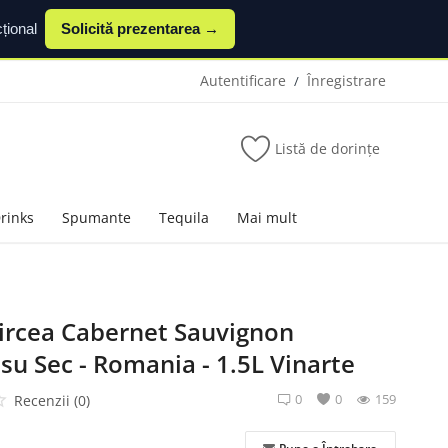
țional
Solicită prezentarea →
Autentificare
Înregistrare
/
Listă de dorințe
Drinks
Spumante
Tequila
Mai mult
Mircea Cabernet Sauvignon
u Sec - Romania - 1.5L Vinarte
0
0
159
Recenzii (0)