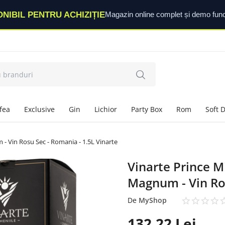
ONIBIL PENTRU ACHIZIȚIE
Magazin online complet și demo func
fea
Exclusive
Gin
Lichior
Party Box
Rom
Soft 
- Vin Rosu Sec - Romania - 1.5L Vinarte
Vinarte Prince 
Magnum - Vin Ros
De
MyShop
132,22
Lei