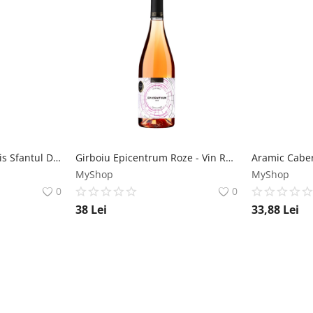
Oprisor Cupola Sanctis Sfantul Dumitru - Vin Rosu Sec - Romania - 0.75L Crama Oprisor
Girboiu Epicentrum Roze - Vin Rose Sec - Romania - 0.75L Crama Girboiu
MyShop
MyShop
0
0
38
Lei
33,88
Lei