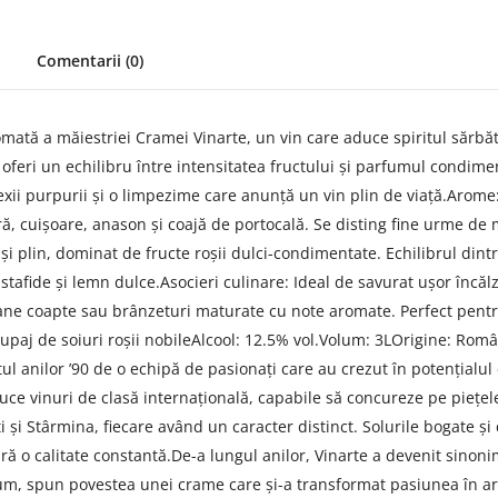
Comentarii (0)
ă a măiestriei Cramei Vinarte, un vin care aduce spiritul sărbătoril
oferi un echilibru între intensitatea fructului și parfumul condimen
ii purpurii și o limpezime care anunță un vin plin de viață.Arome: 
ă, cuișoare, anason și coajă de portocală. Se disting fine urme de 
și plin, dominat de fructe roșii dulci-condimentate. Echilibrul dint
tafide și lemn dulce.Asocieri culinare: Ideal de savurat ușor încălzi
tane coapte sau brânzeturi maturate cu note aromate. Perfect pentr
i: Cupaj de soiuri roșii nobileAlcool: 12.5% vol.Volum: 3LOrigine: 
ul anilor ’90 de o echipă de pasionați care au crezut în potențialul
e vinuri de clasă internațională, capabile să concureze pe piețele 
și Stârmina, fiecare având un caracter distinct. Solurile bogate și 
ă o calitate constantă.De-a lungul anilor, Vinarte a devenit sinoni
mium, spun povestea unei crame care și-a transformat pasiunea în art