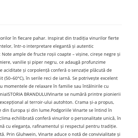
or în fiecare pahar. Inspirat din tradiția vinurilor fierte
telor, într-o interpretare elegantă și autentic
Note ample de fructe roșii coapte – vișine, cireșe negre și
miere, vanilie și piper negru, ce adaugă profunzime
re aciditate și corpolență conferă o senzație plăcută de
t (50–60°C), în serile reci de iarnă. Se potrivește excelent
u momentele de relaxare în familie sau întâlnirile cu
RomâniaISTORIA BRANDULUIVinarte se numără printre pionierii
 excepțional al terroir-ului autohton. Crama și-a propus,
din Europa și din lume.Podgoriile Vinarte se întind în
clima echilibrată conferă vinurilor o personalitate unică, în
mă cu eleganța, rafinamentul și respectul pentru tradiție.
ă. Prin Gluhwein, Vinarte aduce o notă de convivialitate și