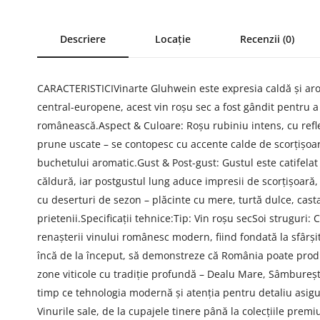
Descriere
Locație
Recenzii (0)
CARACTERISTICIVinarte Gluhwein este expresia caldă și aromat
central-europene, acest vin roșu sec a fost gândit pentru a 
românească.Aspect & Culoare: Roșu rubiniu intens, cu reflex
prune uscate – se contopesc cu accente calde de scorțișoar
buchetului aromatic.Gust & Post-gust: Gustul este catifelat 
căldură, iar postgustul lung aduce impresii de scorțișoară, s
cu deserturi de sezon – plăcinte cu mere, turtă dulce, cas
prietenii.Specificații tehnice:Tip: Vin roșu secSoi strugur
renașterii vinului românesc modern, fiind fondată la sfârșit
încă de la început, să demonstreze că România poate produc
zone viticole cu tradiție profundă – Dealu Mare, Sâmburești 
timp ce tehnologia modernă și atenția pentru detaliu asigur
Vinurile sale, de la cupajele tinere până la colecțiile pre