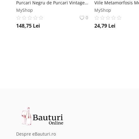
Purcari Negru de Purcari Vintage - Vin Rosu Sec - Republica Moldova - 0.75L Crama Purcari
MyShop
MyShop
0
148,75
Lei
24,79
Lei
Despre eBauturi.ro