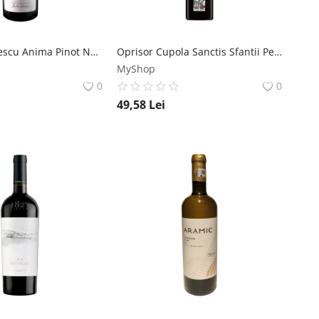
Aurelia Visinescu Anima Pinot Noir - Vin Rosu Sec - Romania - 0.75L Aurelia Visinescu
Oprisor Cupola Sanctis Sfantii Petru si Pavel - Vin Rosu Sec - Romania - 0.75L Crama Oprisor
MyShop
0
0
49,58
Lei