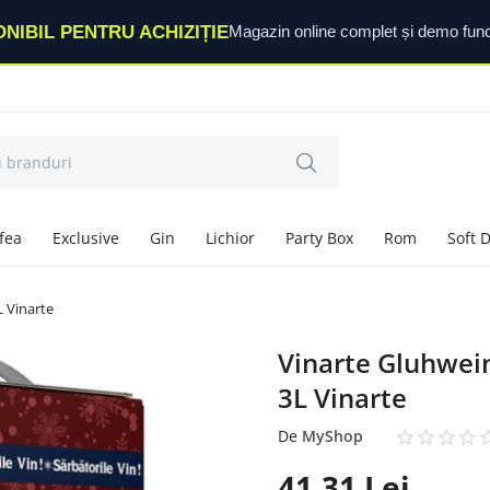
ONIBIL PENTRU ACHIZIȚIE
Magazin online complet și demo func
fea
Exclusive
Gin
Lichior
Party Box
Rom
Soft 
L Vinarte
Vinarte Gluhwein
3L Vinarte
De
MyShop
41,31
Lei