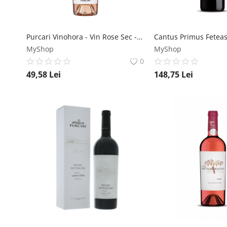
Purcari Vinohora - Vin Rose Sec - Republica Moldova - 0.75L Crama Purcari
MyShop
MyShop
0
49,58
Lei
148,75
Lei