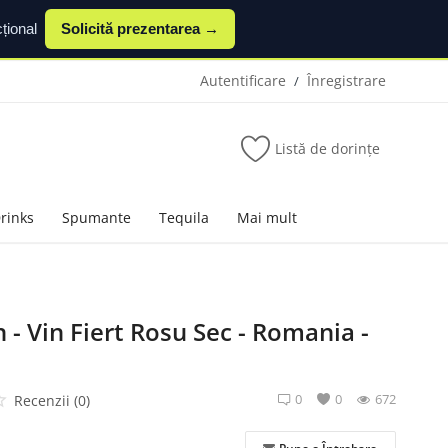
țional
Solicită prezentarea →
Autentificare
Înregistrare
/
Listă de dorințe
Drinks
Spumante
Tequila
Mai mult
 - Vin Fiert Rosu Sec - Romania -
0
0
672
Recenzii (0)