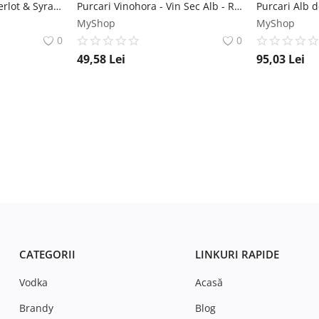
Viile Metamorfosis Merlot & Syrah DOC - Vin Rose Sec - Romania - 0.75L Vitis Metamorfosis
Purcari Vinohora - Vin Sec Alb - Republica Moldova - 0.75L Crama Purcari
MyShop
MyShop
0
0
49,58
Lei
95,03
Lei
CATEGORII
LINKURI RAPIDE
Vodka
Acasă
Brandy
Blog