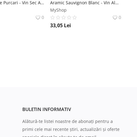
Purcari Alb de Purcari - Vin Sec Alb - Republica Moldova - 0.75L Crama Purcari
Aramic Sauvignon Blanc - Vin Alb Sec - Romania - 0.75L Crama Aramic
MyShop
0
0
33,05
Lei
BULETIN INFORMATIV
Alătură-te listei noastre de abonați pentru a
primi cele mai recente știri, actualizări și oferte