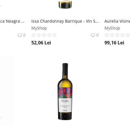
Cantus Primus Feteasca Neagra DOC Magnum - Vin Rosu Sec - Romania - 1.5L Vitis Metamorfosis
Issa Chardonnay Barrique - Vin Sec Alb - Romania - 0.75L Crama La Salina
MyShop
MyShop
0
0
52,06
Lei
99,16
Lei