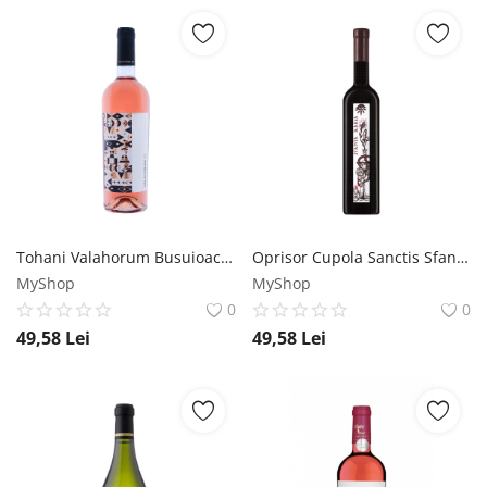
Tohani Valahorum Busuioaca - Vin Rose Sec - Romania - 0.75L Tohani
Oprisor Cupola Sanctis Sfanta Maria - Vin Rosu Sec - Romania - 0.75L Crama Oprisor
MyShop
MyShop
0
0
49,58
Lei
49,58
Lei