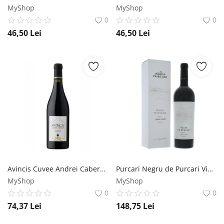
MyShop
MyShop
0
0
46,50
Lei
46,50
Lei
Avincis Cuvee Andrei Cabernet Sauvignon - Vin Rosu Sec - Romania - 0.75L Avincis
Purcari Negru de Purcari Vintage - Vin Rosu Sec - Republica Moldova - 0.75L Crama Purcari
MyShop
MyShop
0
0
74,37
Lei
148,75
Lei