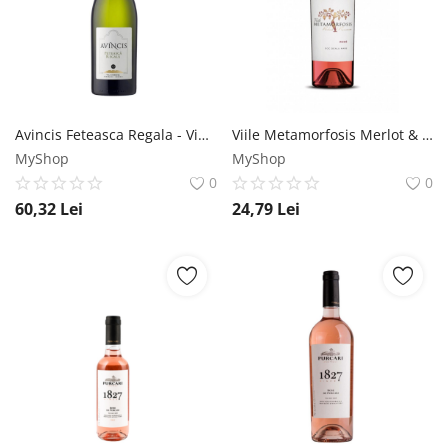
Avincis Feteasca Regala - Vin Alb Sec - Romania - 0.75L Avincis
Viile Metamorfosis Merlot & Syrah DOC - Vin Rose Sec - Romania - 0.75L Vitis Metamorfosis
MyShop
MyShop
0
0
60,32
Lei
24,79
Lei