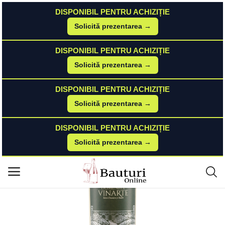
DISPONIBIL PENTRU ACHIZIȚIE
Solicită prezentarea →
Acasă
Vinuri
DISPONIBIL PENTRU ACHIZIȚIE
Vinarte Domeniile Vinarte Cuvee Alb - Vin Alb Sec- Romania - 0.75L Vinart
Meniu principal
Solicită prezentarea →
e
Categorii
DISPONIBIL PENTRU ACHIZIȚIE
Solicită prezentarea →
Acasă
DISPONIBIL PENTRU ACHIZIȚIE
Listă de dorințe
Solicită prezentarea →
Contact
Blog
Autentificare