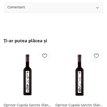
Comentarii
Ți-ar putea plăcea și
Oprisor Cupola Sanctis Sfantul Stefan - Vin Rosu Sec - Romania - 0.75L Crama Oprisor
Oprisor Cupola Sanctis Sfantul Dumitru - Vin Rosu Sec - Romania - 0.75L Crama Oprisor