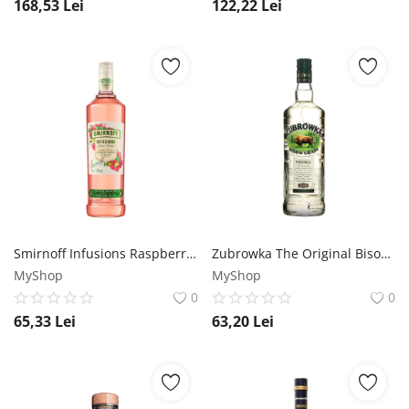
168,53
Lei
122,22
Lei
Smirnoff Infusions Raspberry Rhubarb Vanilla Vodka 1L Smirnoff
Zubrowka The Original Bison Grass Vodka 1L Zubrowka
MyShop
MyShop
0
0
65,33
Lei
63,20
Lei