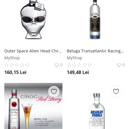
Outer Space Alien Head Chrome Edition Vodka 0.7L Outerspace
Beluga Transatlantic Racing Vodka 0.7L Beluga
MyShop
MyShop
0
0
160,15
Lei
149,48
Lei