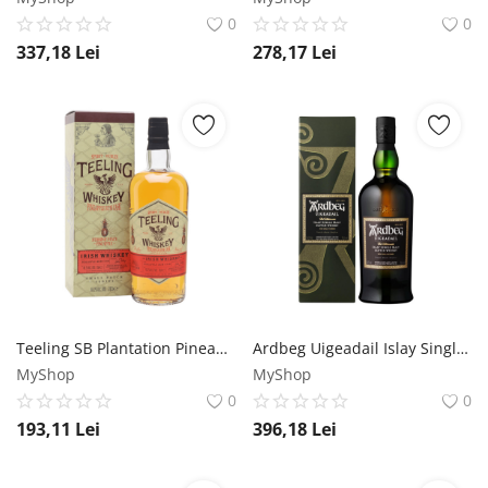
0
0
337,18
Lei
278,17
Lei
Teeling SB Plantation Pineapple Blended Irish Whiskey 0.7L Teeling
Ardbeg Uigeadail Islay Single Malt Scotch Whisky 0.7L Ardbeg
MyShop
MyShop
0
0
193,11
Lei
396,18
Lei