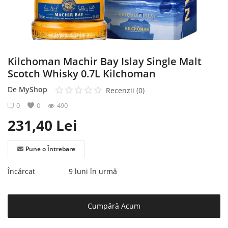
Înregistrare
Kilchoman Machir Bay Islay Single Malt
Scotch Whisky 0.7L Kilchoman
De
MyShop
Recenzii (0)
0
0
490
231,40
Lei
Pune o Întrebare
Încărcat
9 luni în urmă
Cumpără Acum