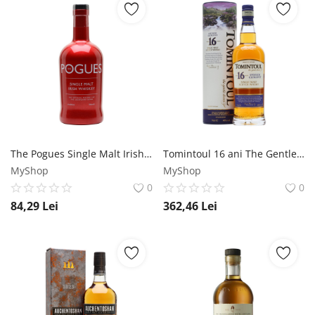
The Pogues Single Malt Irish Whiskey 0.7L Pogues
Tomintoul 16 ani The Gentle Dram Speyside Single Malt Scotch Whisky 0.7L Tomintoul
MyShop
MyShop
0
0
84,29
Lei
362,46
Lei