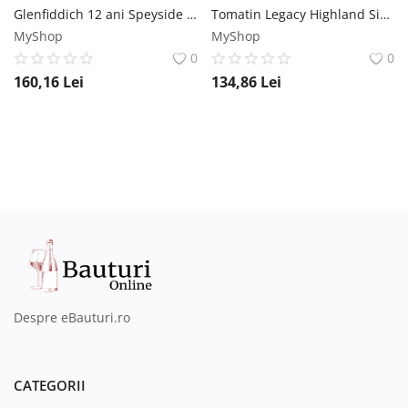
Glenfiddich 12 ani Speyside Single Malt Scotch Whisky 0.7L Glenfiddich
Tomatin Legacy Highland Single Malt Scotch Whisky 0.7L Tomatin
MyShop
MyShop
0
0
160,16
Lei
134,86
Lei
Despre eBauturi.ro
CATEGORII