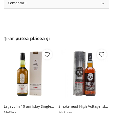
Comentarii
Ți-ar putea plăcea și
Lagavulin 10 ani Islay Single Malt Scotch Whisky 0.7L Lagavulin
Smokehead High Voltage Islay Single Malt Scotch Whisky 0.7L Smokehead
MyShop
MyShop