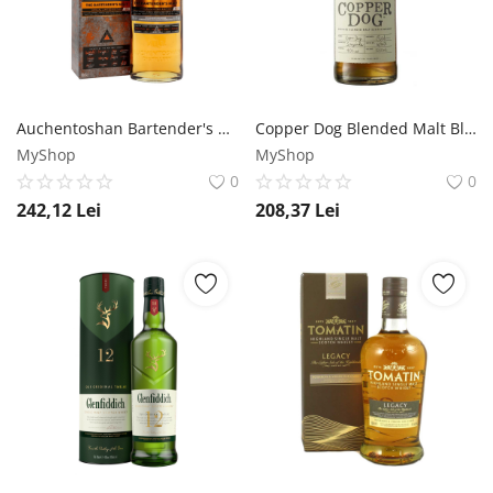
Auchentoshan Bartender's Malt Limited Edition Lowland Single Malt Scotch Whisky 0.7L Auchentoshan
Copper Dog Blended Malt Blended Scotch Whisky 1L Copper Dog
MyShop
MyShop
0
0
242,12
Lei
208,37
Lei