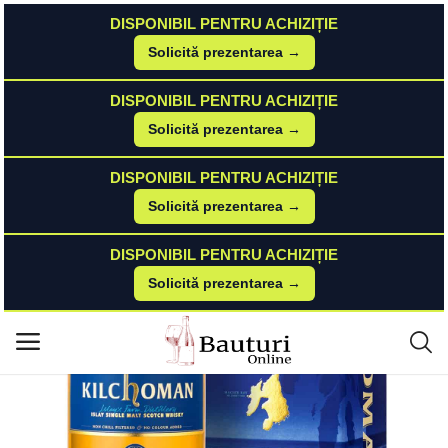
DISPONIBIL PENTRU ACHIZIȚIE
Solicită prezentarea →
Acasă
Whisky
DISPONIBIL PENTRU ACHIZIȚIE
Kilchoman Machir Bay Islay Single Malt Scotch Whisky 0.7L Kilchoman
Meniu principal
Solicită prezentarea →
Categorii
DISPONIBIL PENTRU ACHIZIȚIE
Solicită prezentarea →
Acasă
DISPONIBIL PENTRU ACHIZIȚIE
Listă de dorințe
Solicită prezentarea →
Contact
Blog
Autentificare