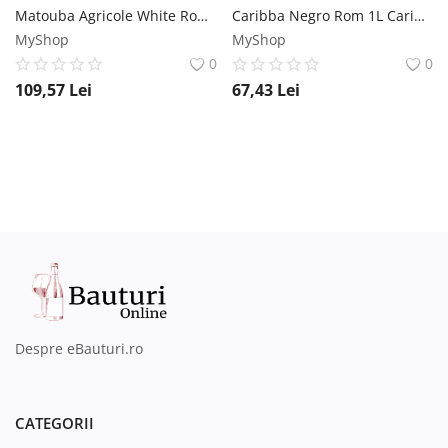
Matouba Agricole White Rom 0.7L Dobbe
Caribba Negro Rom 1L Caribba
MyShop
MyShop
0
0
109,57
Lei
67,43
Lei
Despre eBauturi.ro
CATEGORII