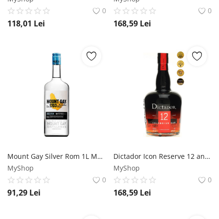
0
0
118,01
Lei
168,59
Lei
Mount Gay Silver Rom 1L Mount Gay
Dictador Icon Reserve 12 ani Rom 0.7L Dictador
MyShop
MyShop
0
0
91,29
Lei
168,59
Lei