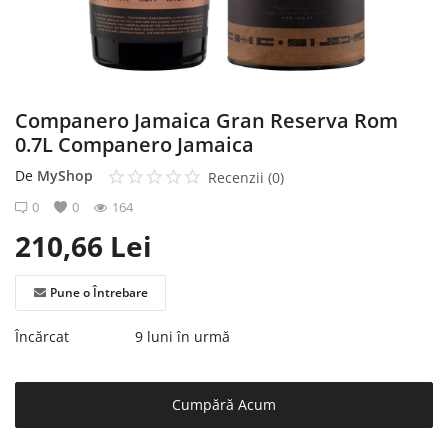
Înregistrare
Companero Jamaica Gran Reserva Rom
0.7L Companero Jamaica
De
MyShop
Recenzii (0)
0
0
164
210,66
Lei
Pune o Întrebare
Încărcat
9 luni în urmă
Cumpără Acum